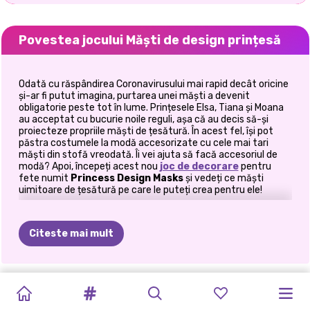
Povestea jocului Măști de design prințesă
Odată cu răspândirea Coronavirusului mai rapid decât oricine
și-ar fi putut imagina, purtarea unei măști a devenit
obligatorie peste tot în lume. Prințesele Elsa, Tiana și Moana
au acceptat cu bucurie noile reguli, așa că au decis să-și
proiecteze propriile măști de țesătură. În acest fel, își pot
păstra costumele la modă accesorizate cu cele mai tari
măști din stofă vreodată. Îi vei ajuta să facă accesoriul de
modă? Apoi, începeți acest nou
joc de decorare
pentru
fete numit
Princess Design Masks
și vedeți ce măști
uimitoare de țesătură pe care le puteți crea pentru ele!
Elsa, Tiana și Moana sunt cunoscuți pentru ținutele lor zilnice
uimitoare, iar acum că măștile de față devin obligatorii,
Citeste mai mult
trebuie să devină creativi și să găsească măștile perfecte
pentru ținutele lor zilnice. Măștile de față din stofă
personalizate sunt acum accesoriile indispensabile de care
are nevoie orice fashionistă la modă, iar voi micii designeri de
FESTIVALUL
TIKTOK
MODA
DE
ESTETICA
MODA
TENDINȚE
PRINȚESA
ZDROBIREA
ANUL
NOU
BALERINE
modă vă puteți ajuta prințesele Disney preferate să își
PRINCESS
PLANIFICATOR
proiecteze propriile lor. Tot ce trebuie să faceți este să jucați
SCLIPICIULUI
URBAN
TOAMNĂ
DE
VARĂ
CURCUBEU
TIKTOK:
PATRIE
PRINȚESEI
CHINEZESC
PRINCESSES
ANTI-
MEU
acest joc online de
prinţesă
online la Prinxy.app! Ești gata să