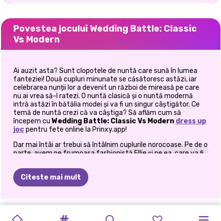
Povestea jocului Wedding Battle: Classic
Vs Modern
Ai auzit asta? Sunt clopotele de nuntă care sună în lumea
fanteziei! Două cupluri minunate se căsătoresc astăzi, iar
celebrarea nunții lor a devenit un război de mireasă pe care
nu ai vrea să-l ratezi. O nuntă clasică și o nuntă modernă
intră astăzi în bătălia modei și va fi un singur câștigător. Ce
temă de nuntă crezi că va câștiga? Să aflăm cum să
începem cu
Wedding Battle: Classic Vs Modern
dress up
joc
pentru fete online la Prinxy.app!
Dar mai întâi ar trebui să întâlnim cuplurile norocoase. Pe de o
parte, avem pe frumoasa fashionistă Ellie și pe ea, care va fi
în curând bărbatul lui Ken. Pe de altă parte, avem regina Elsa
și Jack Frost. Ambele mirese sunt dornice de stiluri diferite,
Citeste mai mult
iar în acest
nuntă
online pentru fete, veți putea ajuta fiecare
viitoare mireasă să arate uimitoare îmbrăcată în rochia care
se potrivește cel mai bine stilului ei. În timp ce Ellie iubește
rochiile de mireasă extravagante, cu croieli moderne, pene
PREGĂTIREA
MACHIAJ
NUNTA
PLANIFICATORUL
NUNTA
DRAMA
BRIDEZILLA
SALONUL
ELLIE
ELLIE
false și o mulțime de mărgele strălucitoare, Elsa este ideală
ȘI
ACUM
ȘI
PREGĂTIREA
pentru rochii clasice de dantelă, în alb strălucitor. Disputa