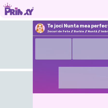
Te joci Nunta mea perfec
Jocuri de Fete
Barbie
Nuntă
Imb