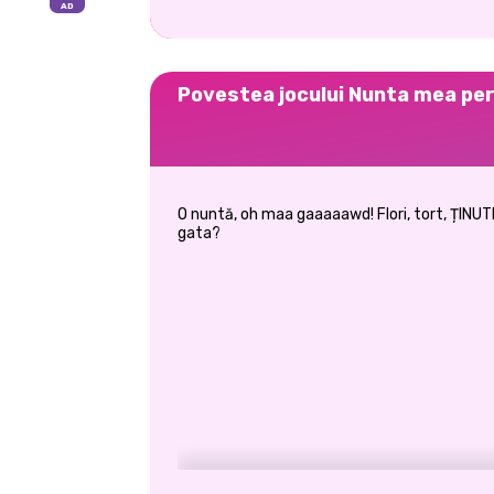
Povestea jocului Nunta mea pe
O nuntă, oh maa gaaaaawd! Flori, tort, ȚINUT
gata?