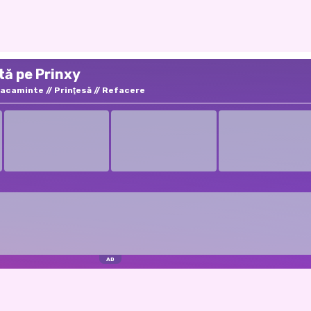
tă pe Prinxy
racaminte
Prinţesă
Refacere