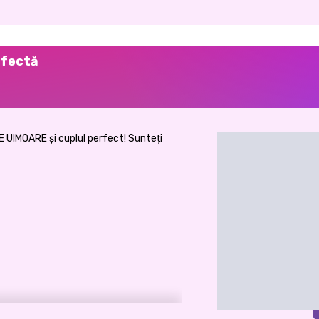
rfectă
E UIMOARE și cuplul perfect! Sunteți