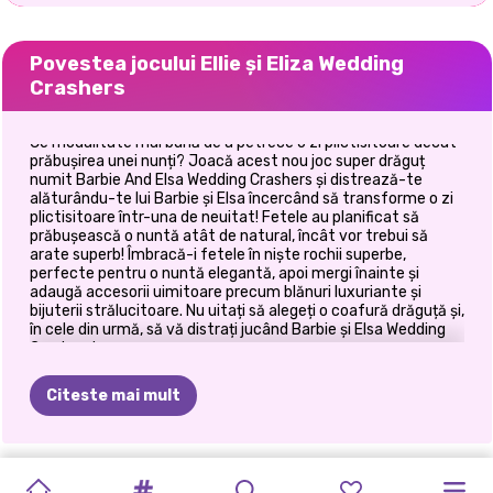
Povestea jocului Ellie și Eliza Wedding
Crashers
Ce modalitate mai bună de a petrece o zi plictisitoare decât
prăbușirea unei nunți? Joacă acest nou joc super drăguț
numit Barbie And Elsa Wedding Crashers și distrează-te
alăturându-te lui Barbie și Elsa încercând să transforme o zi
plictisitoare într-una de neuitat! Fetele au planificat să
prăbușească o nuntă atât de natural, încât vor trebui să
arate superb! Îmbracă-i fetele în niște rochii superbe,
perfecte pentru o nuntă elegantă, apoi mergi înainte și
adaugă accesorii uimitoare precum blănuri luxuriante și
bijuterii strălucitoare. Nu uitați să alegeți o coafură drăguță și,
în cele din urmă, să vă distrați jucând Barbie și Elsa Wedding
Crashers!
Citeste mai mult
PREGĂTIREA
MACHIAJ
NUNTA
PLANIFICATORUL
NUNTA
DRAMA
BRIDEZILLA
SALONUL
ELLIE
ELLIE
ȘI
ACUM
ȘI
PREGĂTIREA