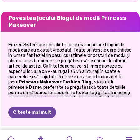
Povestea jocului Blogul de modă Princess
Makeover
Frozen Sisters are unul dintre cele mai populare bloguri de
modă care au existat vreodată. Toate prințesele care trăiesc
în lumea fanteziei țin pasul cu ultimele lor postări de modă și
chiar în acest moment se pregătesc să se ocupe de ultimul
articol de astăzi. Ca întotdeauna, vor să impresioneze cu
aspectul lor, așa că v-au rugat să vă alăturați în spatele
camerelor și să îi ajutați să creeze un aspect îndrăzneț. În
jocul
Princess Makeover Fashion Blog
, vă ajutați
prințesele Disney preferate să pregătească toate detaliile
pentru următoarea lor sesiune foto. Sunteți gata să începeți
cu acest joc de
refacere
pentru fete pe care îl puteți juca
online la Prinxy.app?
Citeste mai mult
Elsa și Anna vor să-și surprindă cititorii cu un aspect
fantastic astăzi, iar ideea lor este cu siguranță că va provoca
un pic abilitățile dvs. de machiaj. Ești gata să-ți demonstrezi
abilitățile de pictor în timp ce le acoperi fața în modele de
FESTIVALUL
TIKTOK
MODA
DE
ESTETICA
MODA
TENDINȚE
PRINȚESA
ZDROBIREA
ANUL
NOU
BALERINE
fețe elaborate care lasă să cadă? Apoi, nu ezitați să vă
PRINCESS
PLANIFICATOR
alăturați acestora pentru a începe acest
joc
gratuit de