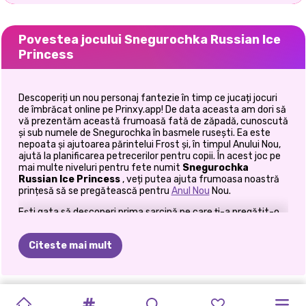
Povestea jocului Snegurochka Russian Ice
Princess
Descoperiți un nou personaj fantezie în timp ce jucați jocuri
de îmbrăcat online pe Prinxy.app! De data aceasta am dori să
vă prezentăm această frumoasă fată de zăpadă, cunoscută
și sub numele de Snegurochka în basmele rusești. Ea este
nepoata și ajutoarea părintelui Frost și, în timpul Anului Nou,
ajută la planificarea petrecerilor pentru copii. În acest joc pe
mai multe niveluri pentru fete numit
Snegurochka
Russian Ice Princess
, veți putea ajuta frumoasa noastră
prințesă să se pregătească pentru
Anul Nou
Nou.
Ești gata să descoperi prima sarcină pe care ți-a pregătit-o
pentru tine? Primul nivel are un
joc de decorare pe
care voi
fetele îl veți iubi. Snegurochka noastră locuiește într-o
Citeste mai mult
căsuță superbă lângă pădure, iar fereastra ei de living
încadrează perfect peisajul de iarnă de afară. Priveliștea
este absolut uluitoare și tot ce trebuie să faci este să aduci
ceva căldură și confort în camera ei de zi! Din fericire, aveți la
FESTIVALUL
FESTIVALUL
FASHION
CONCERTUL
CRĂCIUNUL
ANUL
NOU
SNEGUROCHKA
SNEGUROCHKA
ORA
DE
„ANUL
dispoziție toate decorațiunile de care aveți nevoie și le puteți
SURORILE
„ANUL
alege pe cele care vă plac cel mai mult. Decorează camera