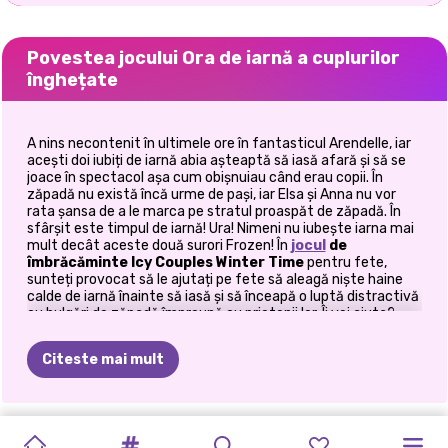
Povestea jocului Ora de iarnă a cuplurilor
înghețate
A nins necontenit în ultimele ore în fantasticul Arendelle, iar
acești doi iubiți de iarnă abia așteaptă să iasă afară și să se
joace în spectacol așa cum obișnuiau când erau copii. În
zăpadă nu există încă urme de pași, iar Elsa și Anna nu vor
rata șansa de a le marca pe stratul proaspăt de zăpadă. În
sfârșit este timpul de iarnă! Ura! Nimeni nu iubește iarna mai
mult decât aceste două surori Frozen! În
jocul
de
îmbrăcăminte Icy Couples Winter Time
pentru fete,
sunteți provocat să le ajutați pe fete să aleagă niște haine
calde de iarnă înainte să iasă și să înceapă o luptă distractivă
cu bulgări de zăpadă împreună cu prietenii lor. Îi vei ajuta?
Secretul atunci când plănuiți să petreceți o zi de iarnă în aer
Citeste mai mult
liber este să purtați hainele potrivite. Trebuie să vă mențineți
cald în timp ce mergeți sau vă jucați pe zăpadă, dar în același
timp, adevărata provocare este să arătați la modă în timp ce
o faceți. Ești gata să descoperi care este trucul modei?
ORA
DE
JACK
PHOTOGRAM
GOLDIE
PRINCESSES
OBIECTIVE
ELLIE
ȘI
PRINCESS
ELLIE
ȘI
COSTUME
Aceste surori regale știu cu siguranță să se mențină
confortabile și elegante în timpul
iarnă
. Jucând acest