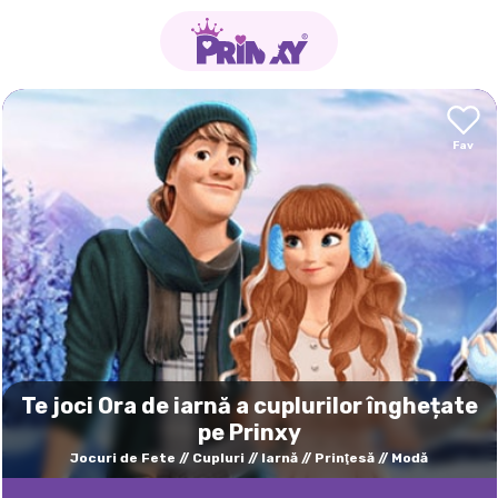
Te joci Ora de iarnă a cuplurilor înghețate
pe Prinxy
Jocuri de Fete
Cupluri
Iarnă
Prinţesă
Modă