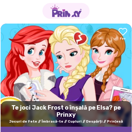
Te joci Jack Frost o înșală pe Elsa? pe
Prinxy
Jocuri de Fete
Îmbracă-te
Cupluri
Despărți
Prinţesă