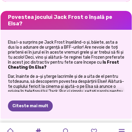
Povestea jocului Jack Frost o înșală pe
Elsa?
Elsa l-a surprins pe Jack Frost înșelând-o și, băiete, asta a
dus la o adunare de urgență a BFF-urilor! Are nevoie de toți
prietenii ei în jurul ei în aceste vremuri grele și ar trebui să fii și
tu acolo! Deci, vino și alătură-te reginei tale Frozen preferate
în acest joc distractiv pentru fete care începe cu
Is Frost
Cheating On Elsa?
Dar, înainte de a-și șterge lacrimile și de a uita de el pentru
totdeauna, să descoperim povestea despărțirii Elsei! Alătură-
te cuplului fericit la cinema și ajută-o pe Elsa să arunce o
privire în telefonul lui Jack. Pur și simplu, setați parola pentru
a debloca telefonul iubitului ei și apoi scanați prin telefonul lui
Jack. Această sarcină specială necesită multă precizie și
Citeste mai mult
atenție, dar dacă sunteți familiarizat cu jocurile slacking,
atunci îl veți finaliza cu ușurință. Ține-l pe Jack ocupat cu
popcorn și sifon și, în același timp, ține apăsat clicul stâng al
mouse-ului pentru a-l ajuta pe Elsa să scaneze prin telefon.
ORA
DE
JACK
PHOTOGRAM
GOLDIE
PRINCESSES
OBIECTIVE
ELLIE
ȘI
PRINCESS
ELLIE
ȘI
COSTUME
Eliberați mouse-ul când Jack se distrage și apoi repetați până
când bara de progres este completă.