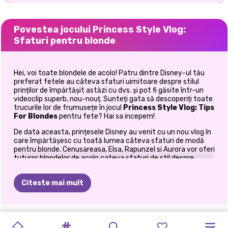
Povestea jocului Princess Style Vlog:
Sfaturi pentru blonde
Hei, voi toate blondele de acolo! Patru dintre Disney-ul tău
preferat
fetele au câteva sfaturi uimitoare despre stilul
prinților de împărtășit astăzi cu dvs. și pot fi găsite într-un
videoclip superb, nou-nouț. Sunteți gata să descoperiți toate
trucurile lor de frumusețe în jocul
Princess Style Vlog: Tips
For Blondes
pentru fete? Hai sa incepem!
De data aceasta, prințesele Disney au venit cu un nou vlog în
care împărtășesc cu toată lumea câteva sfaturi de modă
pentru blonde. Cenusareasa, Elsa, Rapunzel si Aurora vor oferi
tuturor blondelor de acolo cateva sfaturi de stil despre
machiaj si tinute. Dar mai întâi, să discutăm despre machiaj.
Conform acestor frumuseți regale, rimelul maro este cea mai
Citeste mai mult
bună opțiune atunci când vrei să obții un aspect natural. De
asemenea, ar trebui să rețineți că fardul albastru, argintiu sau
maro îi măgulește ochii și că blondele ar trebui să evite
întotdeauna utilizarea rujului portocaliu. Urmând aceste
FESTIVALUL
TIKTOK
MODA
DE
ESTETICA
MODA
TENDINȚE
PRINȚESA
ZDROBIREA
ANUL
NOU
BALERINE
sfaturi de frumusețe, creați un aspect de machiaj impecabil
PRINCESS
PLANIFICATOR
pentru frumoșii noștri vloggeri în timp ce apăsați butonul