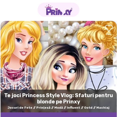
Te joci Princess Style Vlog: Sfaturi pentru
blonde pe Prinxy
Jocuri de Fete
Prinţesă
Modă
Influent
Ootd
Machiaj