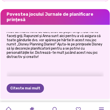
Povestea jocului Jurnale de planificare
prințesă
Atât de multe note de luat, atât de puțin timp ... Dar nu vă
faceți griji, Rapunzel și Anna sunt aici pentru a vă asigura că
toate gândurile dvs. vor apărea pe hârtie în acest nou joc
numit „Disney Planning Diaries!” Ajuta-le pe prințesele Disney
să își decoreze planificatorii pentru a se potrivi cu
personalitățile lor. Distrează-te mult jucând acest nou joc
distractiv și creativ!
Citeste mai mult
TIKTOK
ELSA
ȘI
CE
AȘ
KARDASHIANS
HALLOWEEN
PRINȚESELE
PETRECEREA
PRINCESSES
E-GIRL
JURNALE
JURNALE
REZOLUȚIILE