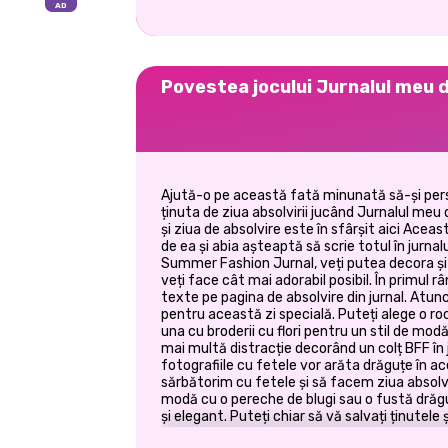
Povestea jocului Jurnalul meu 
Ajută-o pe această fată minunată să-și perso
ținuta de ziua absolvirii jucând Jurnalul meu 
și ziua de absolvire este în sfârșit aici Ace
de ea și abia așteaptă să scrie totul în jurnal
Summer Fashion Jurnal, veți putea decora și p
veți face cât mai adorabil posibil. În primul r
texte pe pagina de absolvire din jurnal. Atun
pentru această zi specială. Puteți alege o ro
una cu broderii cu flori pentru un stil de mod
mai multă distracție decorând un colț BFF în 
fotografiile cu fetele vor arăta drăguțe în a
sărbătorim cu fetele și să facem ziua absolvi
modă cu o pereche de blugi sau o fustă drăgu
și elegant. Puteți chiar să vă salvați ținutele
aici!