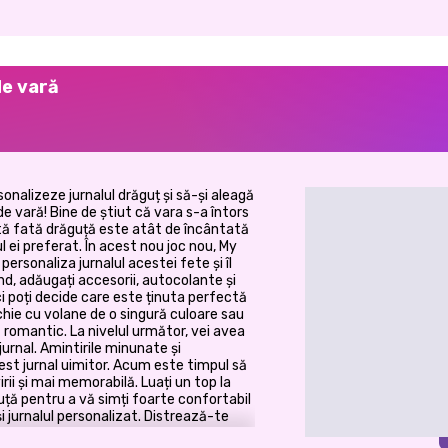
de vară
nalizeze jurnalul drăguț și să-și aleagă
de vară! Bine de știut că vara s-a întors
astă fată drăguță este atât de încântată
ul ei preferat. În acest nou joc nou, My
ersonaliza jurnalul acestei fete și îl
ând, adăugați accesorii, autocolante și
ci poți decide care este ținuta perfectă
chie cu volane de o singură culoare sau
ă romantic. La nivelul următor, vei avea
jurnal. Amintirile minunate și
cest jurnal uimitor. Acum este timpul să
rii și mai memorabilă. Luați un top la
ță pentru a vă simți foarte confortabil
 și jurnalul personalizat. Distrează-te