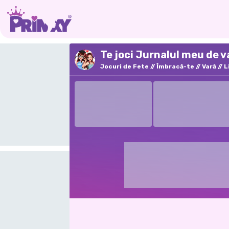
Te joci Jurnalul meu de v
Jocuri de Fete
Îmbracă-te
Vară
L