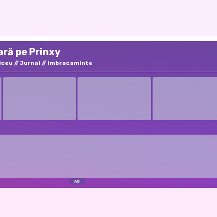
ară pe Prinxy
iceu
Jurnal
Imbracaminte