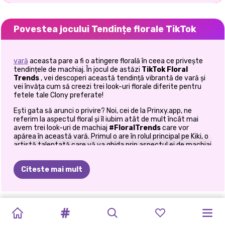
Povestea jocului Tendințe florale TikTok
vară
aceasta pare a fi o atingere florală în ceea ce privește
tendințele de machiaj. În jocul de astăzi
TikTok Floral
Trends
, vei descoperi această tendință vibrantă de vară și
vei învăța cum să creezi trei look-uri florale diferite pentru
fetele tale Clony preferate!
Ești gata să arunci o privire? Noi, cei de la Prinxy.app, ne
referim la aspectul floral și îl iubim atât de mult încât mai
avem trei look-uri de machiaj
#FloralTrends
care vor
apărea în această vară. Primul o are în rolul principal pe Kiki, o
artistă talentată care vă va ghida prin aspectul ei de machiaj
cu tematică unicorn, inspirat din lumea magică a acestor
creaturi fantastice. Recrearea aspectului ei de machiaj este
Citeste mai mult
ușor, trebuie să urmați câțiva pași de bază de machiaj și veți fi
gata să vă impresionați toți prietenii la viitoarea petrecere pe
plajă. Experimentează cu diverse nuanțe de fard de pleoape
și amestecă-le în combinații nesfârșite. Apoi adăugați niște
FARMECE
STRAWBERELLA
TENDINȚE
ESTETICA
VACANȚĂ
EXCURSIE
SĂRBĂTOAREA
AMINTIRI
ÎMPLETITURI
FESTIVALUL
sclipici deasupra ochilor ei și aplicați rimel, fard de obraz și o
ANNIE
ȘI
FASHIONISTA
nuanță îndrăzneață de ruj pentru a-și completa aspectul. Nu
#VIAȚĂLAPLAJĂ
FLORALE
DE
VARĂ
DE
IARNĂ
DE
VARĂ
DE
VARĂ
DE
VARĂ
DE
VARĂ
DE
VARĂ
ELIZA
ÎN
TIMPUL
uitați să alegeți câteva pietre prețioase strălucitoare care