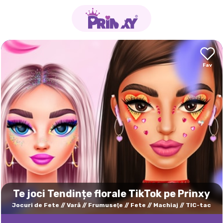
Te joci Tendințe florale TikTok pe Prinxy
Jocuri de Fete
Vară
Frumuseţe
Fete
Machiaj
TIC-tac