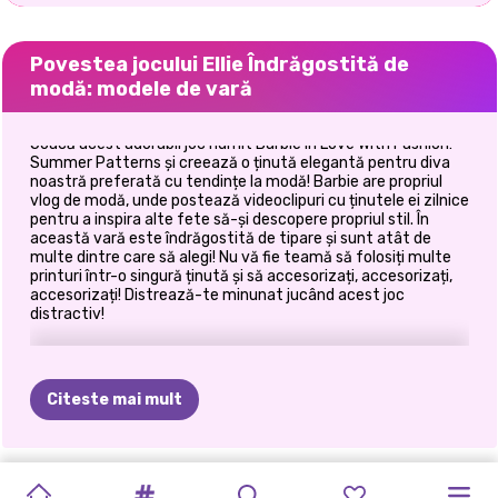
Povestea jocului Ellie Îndrăgostită de
modă: modele de vară
Joacă acest adorabil joc numit Barbie In Love With Fashion:
Summer Patterns și creează o ținută elegantă pentru diva
noastră preferată cu tendințe la modă! Barbie are propriul
vlog de modă, unde postează videoclipuri cu ținutele ei zilnice
pentru a inspira alte fete să-și descopere propriul stil. În
această vară este îndrăgostită de tipare și sunt atât de
multe dintre care să alegi! Nu vă fie teamă să folosiți multe
printuri într-o singură ținută și să accesorizați, accesorizați,
accesorizați! Distrează-te minunat jucând acest joc
distractiv!
Citeste mai mult
FARMECE
STRAWBERELLA
TENDINȚE
ESTETICA
VACANȚĂ
EXCURSIE
SĂRBĂTOAREA
AMINTIRI
ÎMPLETITURI
FESTIVALUL
ANNIE
ȘI
FASHIONISTA