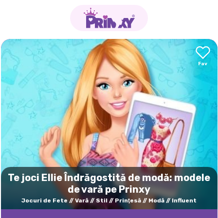
Te joci Ellie Îndrăgostită de modă: modele
de vară pe Prinxy
Jocuri de Fete
Vară
Stil
Prinţesă
Modă
Influent