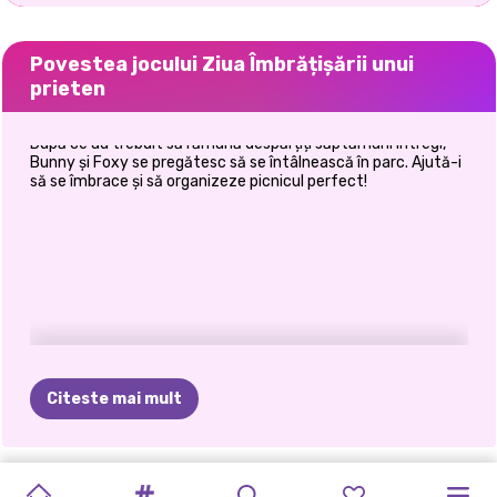
Povestea jocului Ziua Îmbrățișării unui
prieten
După ce au trebuit să rămână despărțiți săptămâni întregi,
Bunny și Foxy se pregătesc să se întâlnească în parc. Ajută-i
să se îmbrace și să organizeze picnicul perfect!
Citeste mai mult
FESTIVALUL
OH,
ORA
DE
PROVOCAREA
ZIUA
AVENTURA
PRINCESSES
PRINCESSES
EXPLORATOAR
ÎNAPOI
LA
PRINCESSES
FASHIONISTA
VIAȚA
SEA