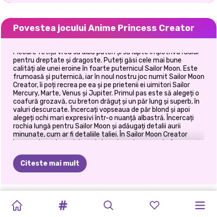
Povestea jocului Anime Princess Creator
Fiecare fetiță vrea să aibă puteri și să lupte împotriva răului
pentru dreptate și dragoste. Puteți găsi cele mai bune
calități ale unei eroine în foarte puternicul Sailor Moon. Este
frumoasă și puternică, iar în noul nostru joc numit Sailor Moon
Creator, îi poți recrea pe ea și pe prietenii ei uimitori Sailor
Mercury, Marte, Venus și Jupiter. Primul pas este să alegeți o
coafură grozavă, cu breton drăguț și un păr lung și superb, în
valuri descurcate. Încercați vopseaua de păr blond și apoi
alegeți ochi mari expresivi într-o nuanță albastră. Încercați
rochia lungă pentru Sailor Moon și adăugați detalii aurii
minunate, cum ar fi detaliile taliei. În Sailor Moon Creator
încercați arcul cu o inimă și alegeți o culoare verde frumoasă
pentru el. O pereche de cizme va fi cea mai bună pentru
această eroină a iubirii și aveți alegeri grozave, cum ar fi
Citeste mai mult
cizmele lungi sau cele pentru gleznă. Încercați o culoare roșie
pentru ei și apoi alegeți accesorii precum colier și diademă.
Alegeți colierul cu simbolul lunii și o culoare roșie drăguță
pentru acesta. Tiara trebuie să aibă același simbol și creația
TIKTOK
ELSA
ȘI
CE
AȘ
PROVOCAREA
ZIUA
AVENTURA
PETRECEREA
COSTUME
DECORATE:
NUNTA
PRINȚESELE
VIAȚA
este realizată. Distrează-te jucând Sailor Moon Creator!
FETE
VS
MOANA
PURTA
TWINCHELLA
ÎMBRĂȚIȘĂRII
PRIETENILOR
IUBIRII
DE
DESIGN
ELIZEI
SIRENE
SECRETĂ