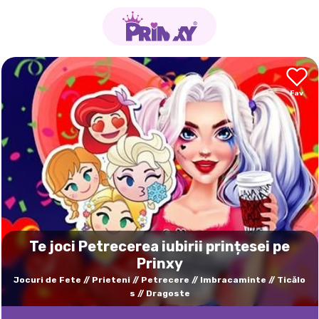
Te joci Petrecerea iubirii prințesei pe
Prinxy
Jocuri de Fete
Prieteni
Petrecere
Imbracaminte
Ticălo
s
Dragoste