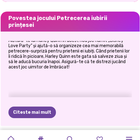
Povestea jocului Petrecerea iubirii
prințesei
Alătură-te lui Harley Quinn în acest nou joc numit „Disney
Love Party” și ajută-o să organizeze cea mai memorabilă
petrecere-surpriză pentru prietenii ei iubiți. Când prietenii lor
îi ridică în picioare, Harley Quinn este gata să salveze ziua și
să le aducă bucuria înapoi. Asigură-te că te distrezi jucând
acest joc uimitor de îmbrăcat!
Citeste mai mult
FESTIVALUL
FARMECE
MODA
ZIUA
AVENTURA
PRINCESSES
COSTUME
DECORATE:
ÎNAPOI
LA
PRINȚESELE
VIAȚA
SEA