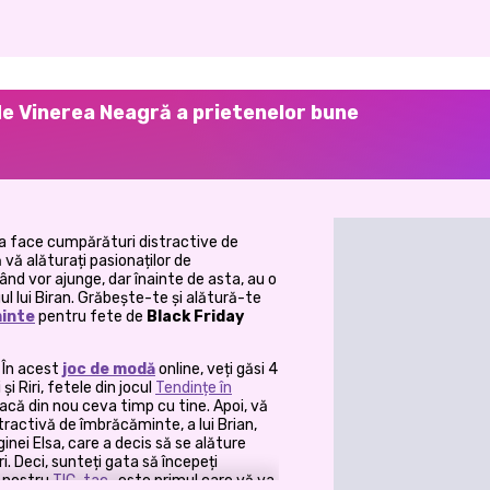
e Vinerea Neagră a prietenelor bune
u a face cumpărături distractive de
să vă alăturați pasionaților de
nd vor ajunge, dar înainte de asta, au o
l lui Biran. Grăbește-te și alătură-te
minte
pentru fete de
Black Friday
 În acest
joc de modă
online, veți găsi 4
și Riri, fetele din jocul
Tendințe în
acă din nou ceva timp cu tine. Apoi, vă
tractivă de îmbrăcăminte, a lui Brian,
nei Elsa, care a decis să se alăture
. Deci, sunteți gata să începeți
l nostru
TIC-tac
, este primul care vă va