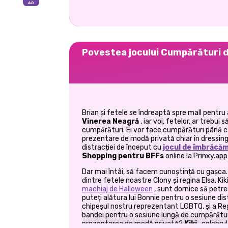
Povestea jocului Cumpărături d
Brian și fetele se îndreaptă spre mall pentr
Vinerea Neagră
, iar voi, fetelor, ar trebui 
cumpărături. Ei vor face cumpărături până câ
prezentare de modă privată chiar în dressingu
distracției de început cu
jocul de îmbrăcă
Shopping pentru BFFs
online la Prinxy.app
Dar mai întâi, să facem cunoștință cu gașca.
dintre fetele noastre Clony și regina Elsa. Kiki 
machiaj de Halloween
, sunt dornice să petre
puteți alătura lui Bonnie pentru o sesiune dis
chipeșul nostru reprezentant LGBTQ, și a Regi
bandei pentru o sesiune lungă de cumpărături
prezentarea de modă privată?
Kiki
, celebru