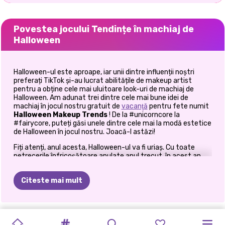
Povestea jocului Tendințe în machiaj de
Halloween
Halloween-ul este aproape, iar unii dintre influenții noștri
preferați TikTok și-au lucrat abilitățile de makeup artist
pentru a obține cele mai uluitoare look-uri de machiaj de
Halloween. Am adunat trei dintre cele mai bune idei de
machiaj în jocul nostru gratuit de
vacanţă
pentru fete numit
Halloween Makeup Trends
! De la #unicorncore la
#fairycore, puteți găsi unele dintre cele mai la modă estetice
de Halloween în jocul nostru. Joacă-l astăzi!
Fiți atenți, anul acesta, Halloween-ul va fi uriaș. Cu toate
petrecerile înfricoșătoare anulate anul trecut, în acest an,
fashionistele abia așteaptă să fure lumina reflectoarelor cu
costume de Halloween elaborate, ieșite din lumea asta.
Citeste mai mult
Așadar, dacă nu te simți prea pregătit să treci la viitoarea
petrecere de Halloween, atunci rămâne cu noi. În jocul
Halloween Makeup Trends
pentru fete, aducem 3 look-uri
de
machiaj
de Halloween și, pas cu pas, vei învăța cum să le
DRAGOSTE
FESTIVALUL
FASHION
CONCERTUL
CRĂCIUNUL
TENDINȚE
TUTORIAL
KARDASHIANS
HALLOWEEN
PETRECEREA
recreezi pe fiecare dintre ele. Ești gata să arunci o privire?
STIL
PETRECEREA