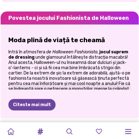
Povestea jocului Fashionista de Halloween
Moda plină de viață te cheamă
Intră în atmosfera
de Halloween Fashionista
,
jocul suprem
de dressing
unde glamourul întâlnește distracția macabră!
Anul acesta, Halloween-ul nu înseamnă doar dulciuri și jack-
o'-lanterns - ci și să fii cea mai bine îmbrăcată strigoi din
cartier. De la extrem de șic la extrem de adorabilă, ajută-o pe
fashionista noastră inovatoare să găsească ținuta perfectă
pentru cea mai înfiorătoare și mai cool noapte a anului! Fie că
se îndreaptă spre o petrecere a monștrilor, merge la colindat
cu stil sau pur și simplu luminează podiumul de pe cimitir, tu
ești responsabil de transformarea ei fabuloasă de Halloween.
Citeste mai mult
🕸️ Combină moda cu frica
DRAGOSTE
FESTIVALUL
FASHION
CONCERTUL
CRĂCIUNUL
TENDINȚE
TUTORIAL
KARDASHIANS
HALLOWEEN
Intră în dressing și alege dintr-un dulap plin cu:
PETRECEREA
STIL
PETRECEREA
ÎN
STIL
SCLIPICIULUI
BOX:
DE
ANUL
ROZ
AL
ÎN
👗 Rochii gotice, fuste de dovleac și robe de vrăjitoare
DE
SPOOKY
ÎN
SURORILOR
VRĂJITOR:
HALLOWEEN-