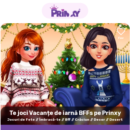
Te joci Vacanțe de iarnă BFFs pe Prinxy
Jocuri de Fete
Îmbracă-te
Bff
Crăciun
Decor
Desert