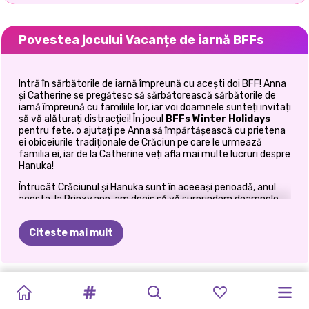
Povestea jocului Vacanțe de iarnă BFFs
Intră în sărbătorile de iarnă împreună cu acești doi BFF! Anna
și Catherine se pregătesc să sărbătorească sărbătorile de
iarnă împreună cu familiile lor, iar voi doamnele sunteți invitați
să vă alăturați distracției! În jocul
BFFs Winter Holidays
pentru fete, o ajutați pe Anna să împărtășească cu prietena
ei obiceiurile tradiționale de Crăciun pe care le urmează
familia ei, iar de la Catherine veți afla mai multe lucruri despre
Hanuka!
Întrucât Crăciunul și Hanuka sunt în aceeași perioadă, anul
acesta, la Prinxy.app, am decis să vă surprindem doamnele
cu acest joc uimitor de îmbrăcat și decorat care acoperă
tradițiile acestor două sărbători de iarnă. În timp ce
Citeste mai mult
Crăciunul
este sărbătorit pe 25 decembrie și este atât o
sărbătoare religioasă sacră, cât și un fenomen cultural și
comercial la nivel mondial,
Hanuka
începe în ajunul Kislevului
25. În calendarul evreiesc, Kislev are loc aproximativ în
FESTIVALUL
OH,
ORA
DE
PRINȚESE
VACANȚE
ZIUA
SURORILE
BFFS
CEI
MAI
NUNTA
aceeași perioadă cu decembrie. Această sărbătoare
MODA
BLONDELE
evreiască include o serie de ritualuri care se efectuează în
SCLIPICIULUI
GOTUL
AUR
A
PULOVER
DE
IARNĂ
ÎMBRĂȚIȘĂRII
DE
NIGHT
BUNI
CEREASCĂ
PRINTESA
O
FAC
fiecare zi pe parcursul sărbătorii de opt zile. Deci, ești gata să