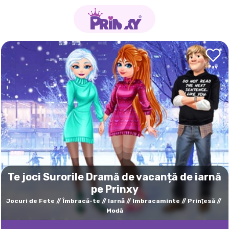
Te joci Surorile Dramă de vacanță de iarnă
pe Prinxy
Jocuri de Fete
Îmbracă-te
Iarnă
Imbracaminte
Prinţesă
Modă