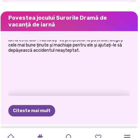
Povestea jocului Surorile Dramă de
vacanță de iarnă
Iarna este aici !! Alăturați-vă prințeselor la patinoar, alegeți
cele mai bune ținute și machiaje pentru ele și ajutați-le să
depășească accidentul neașteptat.
Citeste mai mult
FESTIVALUL
FASHION
PRINXY
COLECȚIA
VACANȚĂ
SUPERMODELE
FROZEN
CEL
MAI
SURORILE
PREGĂTEȘTE-
EVADAREA
SURORILE