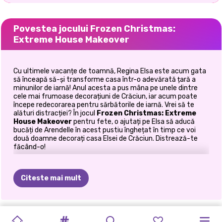
Povestea jocului Frozen Christmas:
Extreme House Makeover
Cu ultimele vacanțe de toamnă, Regina Elsa este acum gata
să înceapă să-și transforme casa într-o adevărată țară a
minunilor de iarnă! Anul acesta a pus mâna pe unele dintre
cele mai frumoase decorațiuni de Crăciun, iar acum poate
începe redecorarea pentru sărbătorile de iarnă. Vrei să te
alături distracției? În jocul
Frozen Christmas: Extreme
House Makeover
pentru fete, o ajutați pe Elsa să aducă
bucăți de Arendelle în acest pustiu înghețat în timp ce voi
două doamne decorați casa Elsei de Crăciun. Distrează-te
făcând-o!
Niciodată nu este prea devreme pentru a începe decorarea
de Crăciun, nu sunteți de acord, fetelor? Atunci să ne
Citeste mai mult
apucăm de treabă, dar nu înainte de a o ajuta pe regina Elsa
să își aleagă mai întâi ținuta confortabilă de iarnă. În
garderoba de iarnă a Elsei, veți găsi multe pulovere
confortabile, fuste mici, blugi și chiar câteva rochii tricotate
FESTIVALUL
FASHION
FASHION
SĂRBĂTOAREA
BFFS
JOC
DE
FROZEN
PRINȚESELE
ELLIE
ȘI
PRINCESSES
colorate din care să alegeți. Îmbracă-o în ținuta ta preferată
de iarnă, iar apoi împerechează selecția ta cu o eșarfă