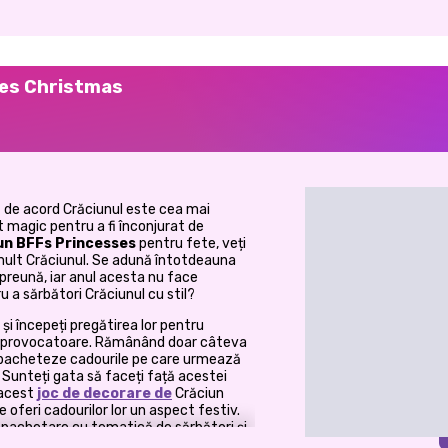
ses Christmas
 fi de acord Crăciunul este cea mai
 magic pentru a fi înconjurat de
iun BFFs Princesses
pentru fete, veți
 mult Crăciunul. Se adună întotdeauna
mpreună, iar anul acesta nu face
u a sărbători Crăciunul cu stil?
și începeți pregătirea lor pentru
are provocatoare. Rămânând doar câteva
 împacheteze cadourile pe care urmează
a. Sunteți gata să faceți față acestei
 acest
joc de decorare de
Crăciun
le oferi cadourilor lor un aspect festiv.
împachetare cu tematică de sărbători și
un cadou unic pentru fiecare prințesă.