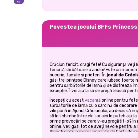
Povestea jocului BFFs Princes
Crăciun fericit, dragi fete! Cu siguranță veți
fericită sărbătoare a anului! Este un moment
bucurie, familie și prieteni. În
jocul de Crăc
găsi trei prințese Disney care iubesc foarte
pentru sărbătorile de iarnă și se distrează î
excepție. Îi vei ajuta să se pregătească pentr
Începeți cu acest
vacanţă
online pentru fete 
sărbătorile de iarnă cu o sarcină de decor
zile până în Ajunul Crăciunului, au decis să
să le schimbe între ele, iar aici le puteți ajut
prime provocări pe care v-au pregătit-o? În
online, veți găsi tot ce aveți nevoie pentru a 
Alegeți dintr-o mare varietate de hârtii de 
arcuți-vă preferatele și împachetați frumos 