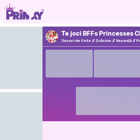
Te joci BFFs Princesses 
Jocuri de Fete
Crăciun
Vacanţă
P