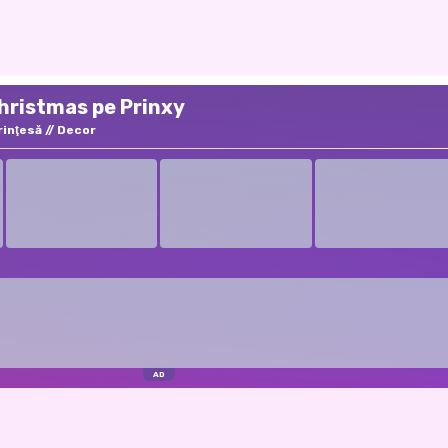
Christmas pe Prinxy
rinţesă
Decor