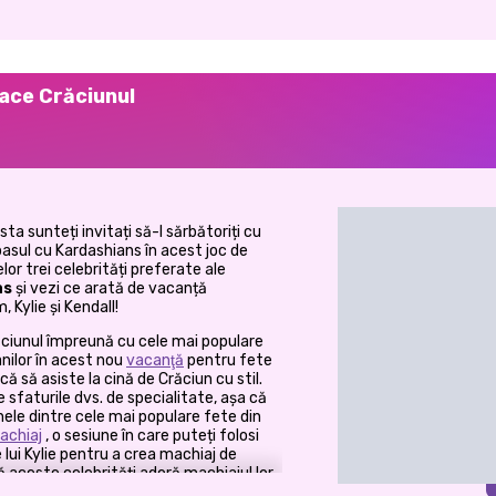
ace Crăciunul
sta sunteți invitați să-l sărbătoriți cu
i pasul cu Kardashians în acest joc de
lor trei celebrități preferate ale
as
și vezi ce arată de vacanță
Kylie și Kendall!
Crăciunul împreună cu cele mai populare
nilor în acest nou
vacanţă
pentru fete
ă să asiste la cină de Crăciun cu stil.
e sfaturile dvs. de specialitate, așa că
ele dintre cele mai populare fete din
achiaj
, o sesiune în care puteți folosi
lui Kylie pentru a crea machiaj de
că aceste celebrități adoră machiajul lor
egeți culori naturale pentru rujul, fardul