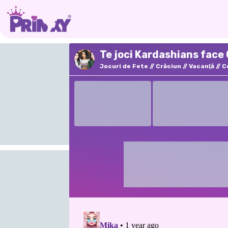
Te joci Kardashians face 
Jocuri de Fete
Crăciun
Vacanţă
C