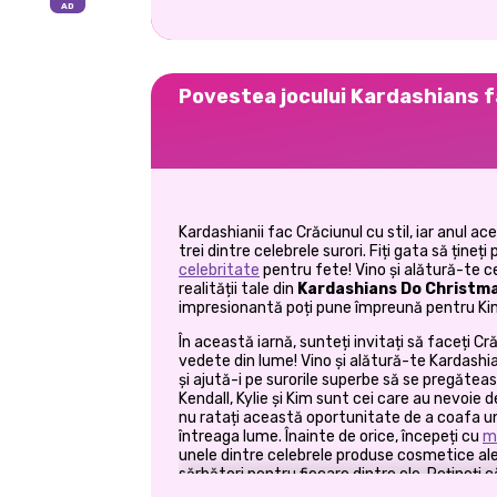
Povestea jocului Kardashians f
Kardashianii fac Crăciunul cu stil, iar anul ace
trei dintre celebrele surori. Fiți gata să țineț
celebritate
pentru fete! Vino și alătură-te ce
realității tale din
Kardashians Do Christm
impresionantă poți pune împreună pentru Kim, 
În această iarnă, sunteți invitați să faceți 
vedete din lume! Vino și alătură-te Kardashia
și ajută-i pe surorile superbe să se pregăteasc
Kendall, Kylie și Kim sunt cei care au nevoie d
nu ratați această oportunitate de a coafa un
întreaga lume. Înainte de orice, începeți cu
m
unele dintre celebrele produse cosmetice ale 
sărbători pentru fiecare dintre ele. Rețineți 
ca fiind unic și cu un finisaj natural, așa că al