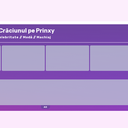
Crăciunul pe Prinxy
elebritate
Modă
Machiaj