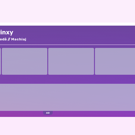
rinxy
odă
Machiaj