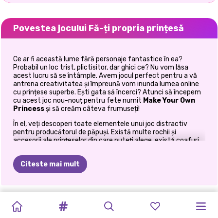
Povestea jocului Fă-ți propria prințesă
Ce ar fi această lume fără personaje fantastice în ea?
Probabil un loc trist, plictisitor, dar ghici ce? Nu vom lăsa
acest lucru să se întâmple. Avem jocul perfect pentru a vă
antrena creativitatea și împreună vom inunda lumea online
cu prințese superbe. Ești gata să încerci? Atunci să începem
cu acest joc nou-nouț pentru fete numit
Make Your Own
Princess
și să creăm câteva frumuseți!
În el, veți descoperi toate elementele unui joc distractiv
pentru producătorul de păpuși. Există multe rochii și
accesorii ale prințeselor din care puteți alege, există coafuri
superbe și, de asemenea, trăsături faciale care vă vor ajuta
să creați aspectul perfect pentru noul dvs. personaj unic. Dar
Citeste mai mult
să aruncăm o privire mai atentă la aceste file de categorii,
nu-i așa?
Puteți începe prin a alege rochia de prințesă potrivită pentru
MACHIAJ
păpușa dvs. de fantezie. În acest
TIKTOK
joc de îmbrăcăminte
ELSA
ȘI
SUPERMODEL
KARDASHIANS
HALLOWEEN
PETRECEREA
PRINCESSES
E-GIRL
PRINCESSES
FETELE
BACK
TO
prințesă
, poți găsi o selecție impresionantă de rochii. Vei
INSTANT:
FETE
VS
MOANA
FASHION
SPOOKY
ÎN
PRINȚESEI
recunoaște unele dintre ele foarte ușor, deoarece au fost
FASHION
FASHION
THRIFT
PEȘTERĂ
SCHOOL: