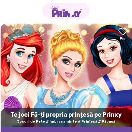
Te joci Fă-ți propria prințesă pe Prinxy
Jocuri de Fete
Imbracaminte
Prinţesă
Păpuşă