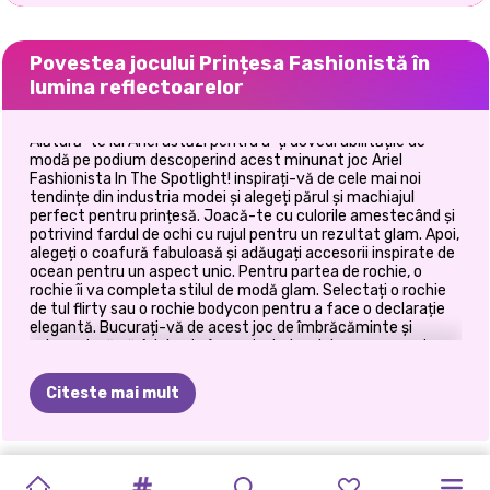
Povestea jocului Prințesa Fashionistă în
lumina reflectoarelor
Alătură-te lui Ariel astăzi pentru a-ți dovedi abilitățile de
modă pe podium descoperind acest minunat joc Ariel
Fashionista In The Spotlight! inspirați-vă de cele mai noi
tendințe din industria modei și alegeți părul și machiajul
perfect pentru prințesă. Joacă-te cu culorile amestecând și
potrivind fardul de ochi cu rujul pentru un rezultat glam. Apoi,
alegeți o coafură fabuloasă și adăugați accesorii inspirate de
ocean pentru un aspect unic. Pentru partea de rochie, o
rochie îi va completa stilul de modă glam. Selectați o rochie
de tul flirty sau o rochie bodycon pentru a face o declarație
elegantă. Bucurați-vă de acest joc de îmbrăcăminte și
asigurați-vă că Ariel este în centrul atenției cu un aspect
glam fashion!
Citeste mai mult
TIKTOK
ELSA
ȘI
CE
AȘ
KARDASHIANS
HALLOWEEN
PRINȚESELE
PETRECEREA
PRINCESSES
E-GIRL
PRINCESSES
FETELE
BACK
TO