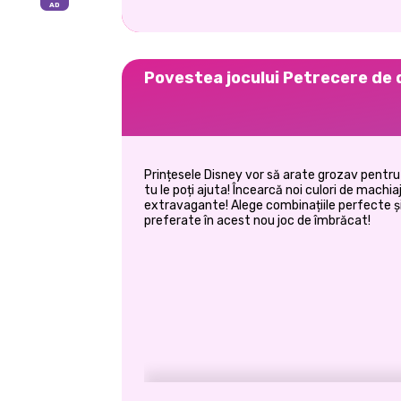
Povestea jocului Petrecere de
Prințesele Disney vor să arate grozav pentru
tu le poți ajuta! Încearcă noi culori de machia
extravagante! Alege combinațiile perfecte și
preferate în acest nou joc de îmbrăcat!