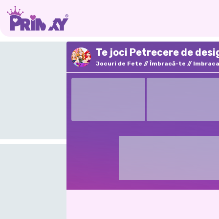
Te joci Petrecere de des
Jocuri de Fete
Îmbracă-te
Imbrac