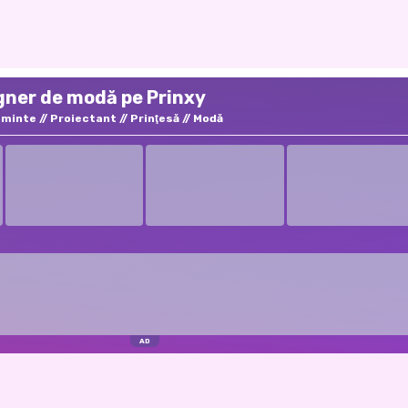
igner de modă pe Prinxy
aminte
Proiectant
Prinţesă
Modă