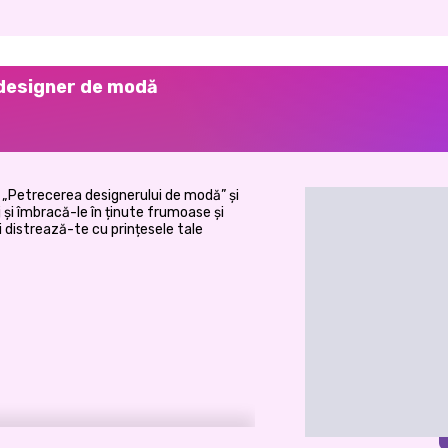
 designer de modă
 „Petrecerea designerului de modă” și
j și îmbracă-le în ținute frumoase și
 distrează-te cu prințesele tale