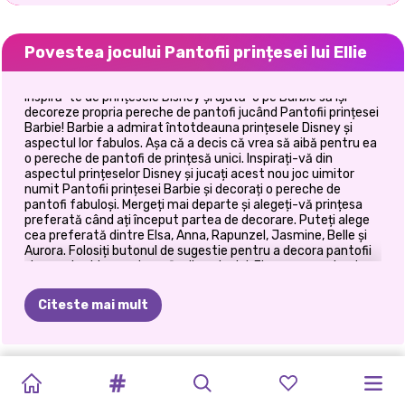
Povestea jocului Pantofii prințesei lui Ellie
Inspiră-te de prințesele Disney și ajută-o pe Barbie să își
decoreze propria pereche de pantofi jucând Pantofii prințesei
Barbie! Barbie a admirat întotdeauna prințesele Disney și
aspectul lor fabulos. Așa că a decis că vrea să aibă pentru ea
o pereche de pantofi de prințesă unici. Inspirați-vă din
aspectul prințeselor Disney și jucați acest nou joc uimitor
numit Pantofii prințesei Barbie și decorați o pereche de
pantofi fabuloși. Mergeți mai departe și alegeți-vă prințesa
preferată când ați început partea de decorare. Puteți alege
cea preferată dintre Elsa, Anna, Rapunzel, Jasmine, Belle și
Aurora. Folosiți butonul de sugestie pentru a decora pantofii
și urmați schița pentru a finaliza nivelul. Fiecare pereche de
tocuri înalte reprezintă prințesa când vine vorba de culoare,
material și accesorii pe ea. Distrează-te și fă pantofii
Citeste mai mult
strălucitori! Apoi, mergi la partea de dressup și completează
aspectul Barbie, alegând o rochie minunată. Puteți alege o
rochie romantică cu flori sau o rochie lungă albastră. Alegeți
un stil elegant adăugând câteva accesorii. Ajută-o pe Barbie
TIKTOK
ELSA
ȘI
CE
AȘ
KARDASHIANS
HALLOWEEN
PRINȚESELE
PETRECEREA
PRINCESSES
E-GIRL
PRINCESSES
FETELE
BACK
TO
să obțină un aspect complet de prințesă și să te bucuri de
acest nou joc nou pe site-ul nostru!
FETE
VS
MOANA
PURTA
SPOOKY
ÎN
ANIMAL
PRINȚESEI
FASHION
FASHION
THRIFT
PEȘTERĂ
SCHOOL: