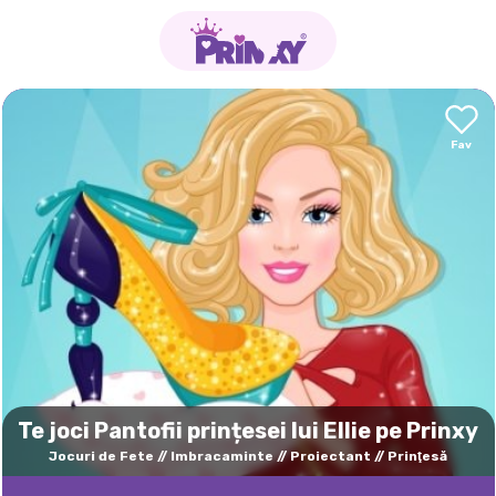
Te joci Pantofii prințesei lui Ellie pe Prinxy
Jocuri de Fete
Imbracaminte
Proiectant
Prinţesă