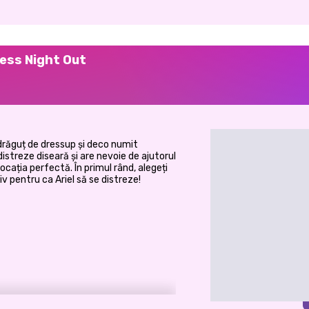
cess Night Out
drăguț de dressup și deco numit
istreze diseară și are nevoie de ajutorul
ocația perfectă. În primul rând, alegeți
iv pentru ca Ariel să se distreze!