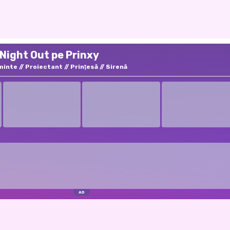
 Night Out pe Prinxy
minte
Proiectant
Prinţesă
Sirenă