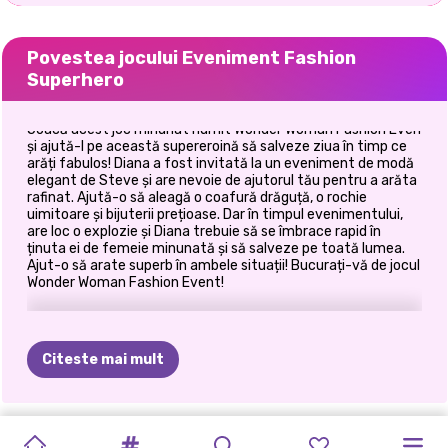
Povestea jocului Eveniment Fashion
Superhero
Joacă acest joc minunat numit Wonder Woman Fashion Even
și ajută-l pe această supereroină să salveze ziua în timp ce
arăți fabulos! Diana a fost invitată la un eveniment de modă
elegant de Steve și are nevoie de ajutorul tău pentru a arăta
rafinat. Ajută-o să aleagă o coafură drăguță, o rochie
uimitoare și bijuterii prețioase. Dar în timpul evenimentului,
are loc o explozie și Diana trebuie să se îmbrace rapid în
ținuta ei de femeie minunată și să salveze pe toată lumea.
Ajut-o să arate superb în ambele situații! Bucurați-vă de jocul
Wonder Woman Fashion Event!
Citeste mai mult
TIKTOK
ELSA
ȘI
CE
AȘ
KARDASHIANS
HALLOWEEN
PRINȚESELE
PETRECEREA
PRINCESSES
E-GIRL
PRINCESSES
FETELE
BACK
TO