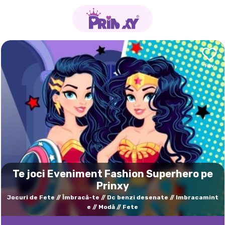
Te joci Eveniment Fashion Superhero pe
Prinxy
Jocuri de Fete
Îmbracă-te
Dc benzi desenate
Imbracamint
e
Modă
Fete