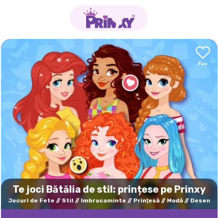
Te joci Bătălia de stil: prințese pe Prinxy
Jocuri de Fete
Stil
Imbracaminte
Prinţesă
Modă
Desen