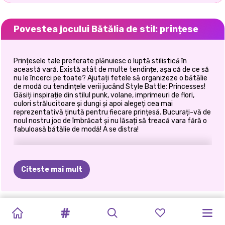
Povestea jocului Bătălia de stil: prințese
Prințesele tale preferate plănuiesc o luptă stilistică în
această vară. Există atât de multe tendințe, așa că de ce să
nu le încerci pe toate? Ajutați fetele să organizeze o bătălie
de modă cu tendințele verii jucând Style Battle: Princesses!
Găsiți inspirație din stilul punk, volane, imprimeuri de flori,
culori strălucitoare și dungi și apoi alegeți cea mai
reprezentativă ținută pentru fiecare prințesă. Bucurați-vă de
noul nostru joc de îmbrăcat și nu lăsați să treacă vara fără o
fabuloasă bătălie de modă! A se distra!
Citeste mai mult
TIKTOK
ELSA
ȘI
CE
AȘ
KARDASHIANS
HALLOWEEN
PRINȚESELE
PETRECEREA
PRINCESSES
E-GIRL
PRINCESSES
FETELE
BACK
TO
FETE
VS
MOANA
PURTA
SPOOKY
ÎN
ANIMAL
PRINȚESEI
FASHION
FASHION
THRIFT
PEȘTERĂ
SCHOOL: