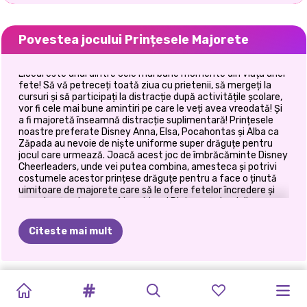
Povestea jocului Prințesele Majorete
Liceul este unul dintre cele mai bune momente din viața unei
fete! Să vă petreceți toată ziua cu prietenii, să mergeți la
cursuri și să participați la distracție după activitățile școlare,
vor fi cele mai bune amintiri pe care le veți avea vreodată! Și
a fi majoretă înseamnă distracție suplimentară! Prințesele
noastre preferate Disney Anna, Elsa, Pocahontas și Alba ca
Zăpada au nevoie de niște uniforme super drăguțe pentru
jocul care urmează. Joacă acest joc de îmbrăcăminte Disney
Cheerleaders, unde vei putea combina, amesteca și potrivi
costumele acestor prințese drăguțe pentru a face o ținută
uimitoare de majorete care să le ofere fetelor încredere și
energie să se bucure cât mai tare! Distrează-te aici!
Citeste mai mult
FETE
RELE
COAFURI
TIKTOK
JENNER
SUPERMODEL
KARDASHIANS
TOP
FĂ-ȚI
PETRECEREA
ÎNAPOI
LA
PRINȚESELE
COSPLAY
DE
LICEU
DE
FETE
VS
SISTERS
FASHION
SPOOKY
MODEL
PROPRIA
PRINȚESEI
ȘCOALĂ
MAJORETE
MONSTER