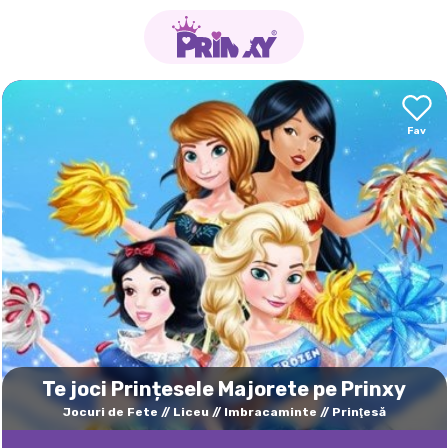
Te joci Prințesele Majorete pe Prinxy
Jocuri de Fete
Liceu
Imbracaminte
Prinţesă