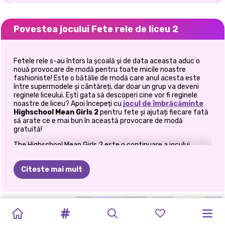
Povestea jocului Fete rele de liceu 2
Fetele rele s-au întors la școală și de data aceasta aduc o
nouă provocare de modă pentru toate micile noastre
fashioniste! Este o bătălie de modă care anul acesta este
între supermodele și cântăreți, dar doar un grup va deveni
reginele liceului. Ești gata să descoperi cine vor fi reginele
noastre de liceu? Apoi începeți cu
jocul de îmbrăcăminte
Highschool Mean Girls 2
pentru fete și ajutați fiecare fată
să arate ce e mai bun în această provocare de modă
gratuită!
The Highschool Mean Girls 2 este o continuare a jocului
nostru popular
Highschool Mean Girls
. În primul joc din
această serie de îmbrăcăminte, ai avut șansa să o îmbraci pe
Citeste mai mult
Barbie și cinci dintre personajele tale Disney preferate.
Bătălia modei a fost destul de acerbă, dar de data aceasta
am făcut-o și mai amuzantă. În acest nou
joc de
îmbrăcăminte
, protagoniștii sunt 6 vedete frumoase, atât
FETE
RELE
CRYPTO
TIKTOK
PREGĂTIREA
ROCHIE
DE
BACK
cântărețe, cât și supermodele. Ești gata să-i întâlnești?
TO
PETRECERE
HIGHSCHOOL
CONCURS
ELLIE
SE
FETELE
DE
LICEU
GALS
SUPERMODELS
NUNȚII
MIREASA
În
Highschool Mean Girls 2
, începem provocarea de styling
SCHOOL:
DE
MEAN
DE
ALĂTURĂ
MERG
LA