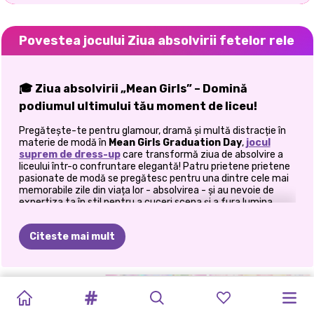
Povestea jocului Ziua absolvirii fetelor rele
🎓 Ziua absolvirii „Mean Girls” – Domină
podiumul ultimului tău moment de liceu!
Pregătește-te pentru glamour, dramă și multă distracție în
materie de modă în
Mean Girls Graduation Day
,
jocul
suprem de dress-up
care transformă ziua de absolvire a
liceului într-o confruntare elegantă! Patru prietene prietene
pasionate de modă se pregătesc pentru una dintre cele mai
memorabile zile din viața lor - absolvirea - și au nevoie de
expertiza ta în stil pentru a cuceri scena și a fura lumina
reflectoarelor. De la alegerea robelor de absolvire insolente
până la coordonarea amestecurilor de machiaj care ies în
Citeste mai mult
evidență în fața camerei, sarcina ta este să te asiguri că Ava,
Ellie, Selena și Riri atrag toate privirile atunci când pășesc pe
scenă. Cu personalități unice și gusturi inovatoare, fiecare
fată își aduce propria atmosferă la petrecere - și e rândul
REȚETA
ÎMBRĂCAȚI-
DE
LA
TENDINȚE
COAFURI
tău să dai viață ținutelor!
PETRECERE
HIGHSCHOOL
DE
LA
ÎNAPOI
LA
ELLIE
ȘI
ELLIE
VĂ
LUI
ELLIE:
TOCILAR
ÎN
DE
DE
MEAN
NERD
LA
ȘCOALĂ
BLONDIE
PROM
👗 Faceți cunoștință cu fetele – Patru icoane