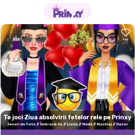
Te joci Ziua absolvirii fetelor rele pe Prinxy
Jocuri de Fete
Îmbracă-te
Liceu
Modă
Machiaj
Decor