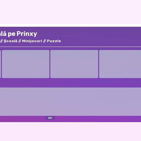
ală pe Prinxy
Şcoală
Minijocuri
Puzzle