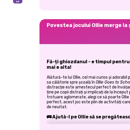
Povestea jocului Ollie merge la
Fă-ți ghiozdanul - e timpul pentr
mai e alta!
Alătură-te lui Ollie, cel mai curios și adorabi
sa călătorie spre școală în
Ollie Goes to Scho
distracție este amestecul perfect de învățare
ține pe copii distrați și implicați de la începu
trotuare aglomerate, alegi ce să poarte Ollie 
perfect, acest joc este plin de activități car
de neuitat.
🚌 Ajută-l pe Ollie să se pregătea
Clopoțelul școlii e pe cale să sune, iar Ollie a