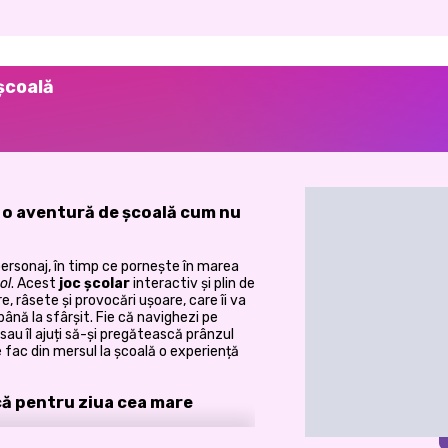
 școală
u o aventură de școală cum nu
l personaj, în timp ce pornește în marea
ol
. Acest
joc școlar
interactiv și plin de
, râsete și provocări ușoare, care îi va
t până la sfârșit. Fie că navighezi pe
sau îl ajuți să-și pregătească prânzul
e fac din mersul la școală o experiență
scă pentru ziua cea mare
re nevoie de ajutorul tău! Începe ziua