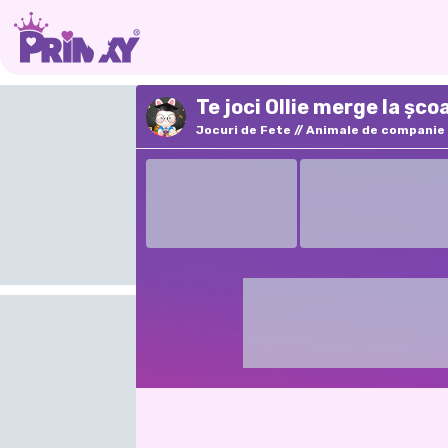
Te joci Ollie merge la șco
Jocuri de Fete
Animale de companie