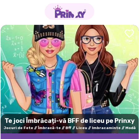
Te joci Îmbrăcați-vă BFF de liceu pe Prinxy
Jocuri de Fete
Îmbracă-te
Bff
Liceu
Imbracaminte
Modă