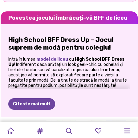
Povestea jocului Îmbrăcați-vă BFF de liceu
High School BFF Dress Up – Jocul
suprem de modă pentru colegiu!
Intră în lumea
modei de liceu
cu
High School BFF Dress
Up
! Indiferent dacă arătați un look geek-chic cu ochelari și
bretele tocilar sau vă canalizați regina balului din interior,
acest joc vă permite să explorați fiecare parte a vieții la
facultate prin modă. De la ținute de stradă la modă la ținute
pregătite pentru podium, posibilitățile sunt nesfârșite!
Pregătește-te să amesteci, să potriviți și să vă stilați drumul
către obiectivele BFF!
Citeste mai mult
Modelați-vă prietenii de liceu
împreună!
DE
LA
PRINTESA
ÎNAPOI
LA
BACK
TO
ÎNAPOI
LA
EVER
ȘCOALA
PRINȚESELE
PRINȚESELE
VILLAINS
FETELE
SE
În acest joc, nu stilezi doar un personaj, ci creezi un aspect
potrivit pentru BFF! Îmbrăcați două bestii de liceu în același
TOCILAR
LA
ȘCOALĂ:
SCHOOL:
ȘCOALĂ
AFTER
DE
ARTĂ
MANGA:
ÎNAPOI
LA
SCHOOL
ÎNTORC
LA
timp și asigurați-vă că ținutele lor sunt pe măsură!