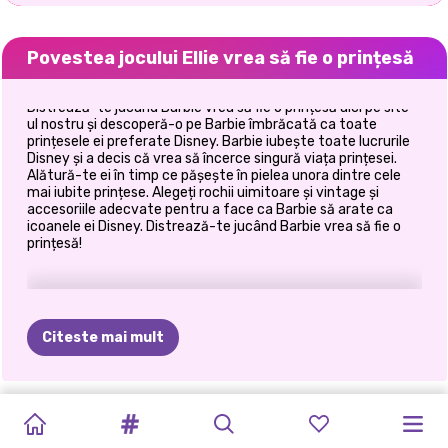
Povestea jocului Ellie vrea să fie o prințesă
Distrează-te jucând Barbie vrea să fie o prințesă aici pe site-
ul nostru și descoperă-o pe Barbie îmbrăcată ca toate
prințesele ei preferate Disney. Barbie iubește toate lucrurile
Disney și a decis că vrea să încerce singură viața prințesei.
Alătură-te ei în timp ce pășește în pielea unora dintre cele
mai iubite prințese. Alegeți rochii uimitoare și vintage și
accesoriile adecvate pentru a face ca Barbie să arate ca
icoanele ei Disney. Distrează-te jucând Barbie vrea să fie o
prințesă!
Citeste mai mult
STIL
DE
TIKTOK
ELSA
ȘI
SUPERMODEL
KARDASHIANS
HALLOWEEN
FĂ-ȚI
GHID
DE
PRINTESA
ELLIE
FASHIONISTA
FETELE
DE
VIAȚĂ
FETE
VS
MOANA
FASHION
SPOOKY
ÎN
PROPRIA
CĂLĂTORIE
MOTO
VREA
SĂ
PE
TOT
WEEKEND