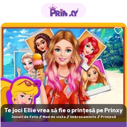
Te joci Ellie vrea să fie o prințesă pe Prinxy
Jocuri de Fete
Mod de viata
Imbracaminte
Prinţesă