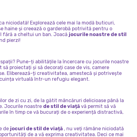
PRINȚESĂ
PARCURSUL
ANULUI:
ANNIE
ca niciodată! Explorează cele mai la modă buticuri,
e haine și creează o garderobă potrivită pentru o
l fără a cheltui un ban. Joacă
jocurile noastre de stil
d pierzi!
pații? Pune-ți abilitățile la încercare cu jocurile noastre
t să proiectați și să decorați case de vis, camere
e. Eliberează-ți creativitatea, amestecă și potrivește
ocuința virtuală într-un refugiu elegant.
ilor de zi cu zi, de la gătit mâncăruri delicioase până la
le. Jocurile noastre
de stil de viață
vă permit să vă
urile în timp ce vă bucurați de o experiență distractivă,
re de
jocuri de stil de viață
, nu veți rămâne niciodată
oportunități de a vă exprima creativitatea. Deci ce mai