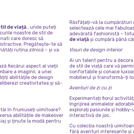
TYLE
MARE:
GOLDIE
VIAȚĂ
ELLIE
Răsfățați-vă la cumpărături 
til de viață
, unde puteți
selectează cele mai fabuloas
urile noastre de stil de
adevărată fashionistă – totu
unati care doresc să
de viață
și cumpără până cân
istractive. Pregătește-te să
ătăți rutina zilnică – și va
Visuri de design interior
Ai un talent pentru a decora s
ă fiecărui aspect al vieții
de stil de viață care vă permi
mbare a imaginii, a unei
confortabile și conace luxoas
iți abilitățile de design
mobilierul și transformă-ți l
eliberezi creativitatea și să-
Aventuri de zi cu zi
Experimentați fiorul activităț
îngrijirea animalelor adorabi
 tăi în frumuseți uimitoare?
explorați pasiunile și hobby-
exersa abilitățile de makeover
interactivă de joc.
iaj și ținute la modă pentru
Cu colecția noastră uimitoa
fără aventuri interesante și 