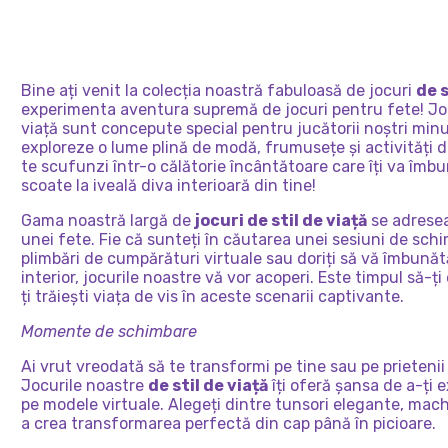
LIFES
HIPPIE
VIS
Bine ați venit la colecția noastră fabuloasă de jocuri
de s
experimenta aventura supremă de jocuri pentru fete! Joc
viață sunt concepute special pentru jucătorii noștri min
exploreze o lume plină de modă, frumusețe și activități d
te scufunzi într-o călătorie încântătoare care îți va îmbun
scoate la iveală diva interioară din tine!
Gama noastră largă de
jocuri de stil de viață
se adreseaz
unei fete. Fie că sunteți în căutarea unei sesiuni de schi
plimbări de cumpărături virtuale sau doriți să vă îmbunătăț
interior, jocurile noastre vă vor acoperi. Este timpul să-ți 
ți trăiești viața de vis în aceste scenarii captivante.
Momente de schimbare
Ai vrut vreodată să te transformi pe tine sau pe prietenii
Jocurile noastre
de stil de viață
îți oferă șansa de a-ți 
pe modele virtuale. Alegeți dintre tunsori elegante, mach
a crea transformarea perfectă din cap până în picioare.