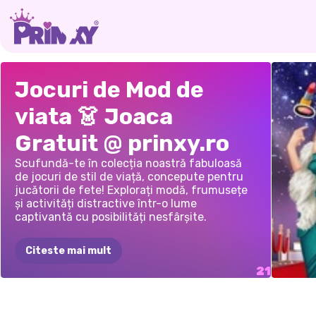
VIAȚĂ
JOCUL
BLUSH
SIMU
INSTADIVA
STIL
DE
ELIZA
Jocuri de Mod de
CONFORTABILĂ
FASHION
GIRL
MAME
KYLIE
DRESS
VIAȚĂ
NOU:
MANI
viata 👗 Joaca
DE
ROOM
ÎNSĂR
UP
MINIMALISM
Gratuit @ prinxy.ro
INFLUENCER
Scufundă-te în colecția noastră fabuloasă
de jocuri de stil de viață, concepute pentru
jucătorii de fete! Explorați modă, frumusețe
și activități distractive într-o lume
captivantă cu posibilități nesfârșite.
Citeste mai mult
CELE
FETELE
DE
JOBUL
GLAM
WEEKEND
PRINȚESEI
DE