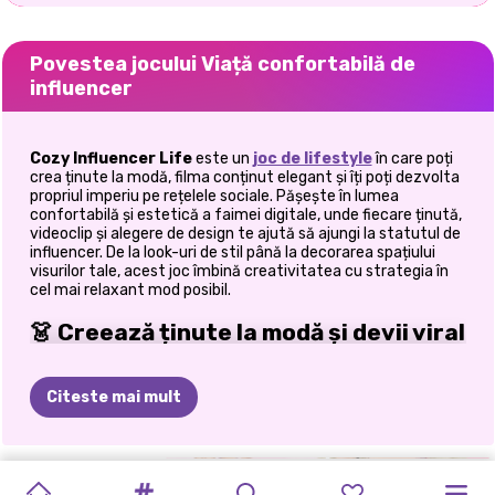
Povestea jocului Viață confortabilă de
influencer
Cozy Influencer Life
este un
joc de lifestyle
în care poți
crea ținute la modă, filma conținut elegant și îți poți dezvolta
propriul imperiu pe rețelele sociale. Pășește în lumea
confortabilă și estetică a faimei digitale, unde fiecare ținută,
videoclip și alegere de design te ajută să ajungi la statutul de
influencer. De la look-uri de stil până la decorarea spațiului
visurilor tale, acest joc îmbină creativitatea cu strategia în
cel mai relaxant mod posibil.
👗 Creează ținute la modă și devii viral
Călătoria ta către statutul de influencer începe cu stil. Vei
ajunge la:
Citeste mai mult
Combină și asortează ținute la modă
Experimentează cu coafuri și look-uri
Rămâi la curent cu cele mai recente tendințe
FATĂ
TRANSMISIUNE
MUKBANG
TENDINȚE
TIKTOK
COAFURI
MODA
DE
TIKTOK
VILLAIN
ELLIE
CE
ESTE
Creați stiluri atrăgătoare pentru videoclipurile dvs.