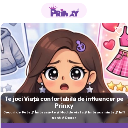
Te joci Viață confortabilă de influencer pe
Prinxy
Jocuri de Fete
Îmbracă-te
Mod de viata
Imbracaminte
Infl
uent
Decor