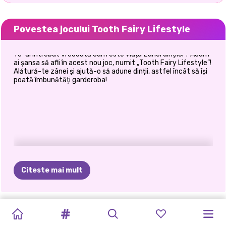
Povestea jocului Tooth Fairy Lifestyle
Te-ai întrebat vreodată cum este viața Zânei dinților? Acum
ai șansa să afli în acest nou joc, numit „Tooth Fairy Lifestyle”!
Alătură-te zânei și ajută-o să adune dinții, astfel încât să își
poată îmbunătăți garderoba!
Citeste mai mult
BLOOM
TIKTOK
ELSA
ȘI
SUPERMODEL
KARDASHIANS
HALLOWEEN
PIXII
ȘI
MAKEOVER
VIOLET
SALON
DE
ELLIE
CINDY
FANTASY
FETE
VS
MOANA
FASHION
SPOOKY
ÎN
POVEȘTI
MAGICAL
SPRING
COAFURĂ
FAIRY
OF
LOVE
ON