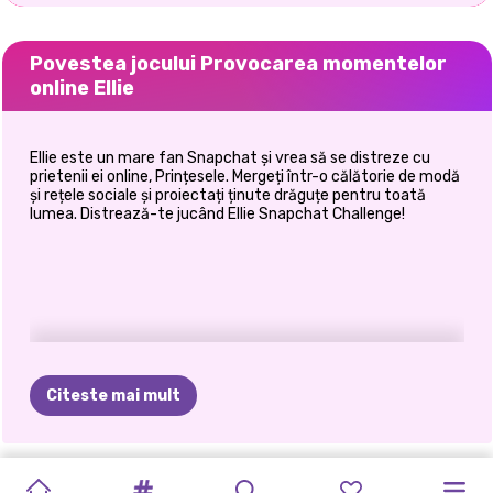
Povestea jocului Provocarea momentelor
online Ellie
Ellie este un mare fan Snapchat și vrea să se distreze cu
prietenii ei online, Prințesele. Mergeți într-o călătorie de modă
și rețele sociale și proiectați ținute drăguțe pentru toată
lumea. Distrează-te jucând Ellie Snapchat Challenge!
Citeste mai mult
FESTIVALUL
FASHION
ORA
DE
CRYPTO
TIKTOK
COAFURI
MODA
DE
TIKTOK
FETE
RELE
PETRECERE
BADDIE
INSTA