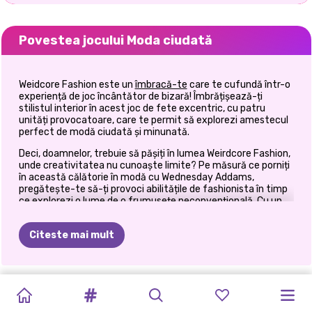
Povestea jocului Moda ciudată
Weidcore Fashion este un
îmbracă-te
care te cufundă într-o
experiență de joc încântător de bizară! Îmbrățișează-ți
stilistul interior în acest joc de fete excentric, cu patru
unități provocatoare, care te permit să explorezi amestecul
perfect de modă ciudată și minunată.
Deci, doamnelor, trebuie să pășiți în lumea Weirdcore Fashion,
unde creativitatea nu cunoaște limite? Pe măsură ce porniți
în această călătorie în modă cu Wednesday Addams,
pregătește-te să-ți provoci abilitățile de fashionista în timp
ce explorezi o lume de o frumusețe neconvențională. Cu un
amestec de farmec ciudat și estetică de avangardă,
plonjează în prima unitate și creează o capodopera de
Citeste mai mult
machiaj la fel de distinctă și îndrăzneață precum jocul în sine.
Lasă-ți creativitatea liberă în această primă unitate de
machiaj și creează un aspect unic de machiaj casual ciudat
TENDINȚE
pentru enigmaticul Wednesday Addams. Optează pentru o
MACHIAJ
ACADEMIA
MIERCURI
TIKTOK
TENDINȚE
PRINXY
MODA
DE
TIKTOK
CYBERPUNK
E-GIRL
FASHIONISTE:
combinație îndrăzneață de iris violet intens, fard de pleoape
TIKTOK:
DE
LUMINA
DE
DARK
URBAN
FLORALE
HOUSE
strălucitor de culoarea curcubeului și ruj negru îndrăzneț
OF
TOAMNĂ
VSCO
CITY
FASHION
TRENDY