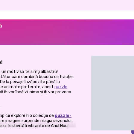
ă
e!
 un motiv să te simți albastru!
ântător care combină bucuria distracției
 De la peisaje înzăpezite până la
ene animate preferate, acest
puzzle
îți vor încălzi inima și îți vor provoca
ă
mp ce explorezi o colecție de
puzzle-
are imagine surprinde magia sezonului,
 și festivități vibrante de Anul Nou.
este imagini fermecătoare, transformând