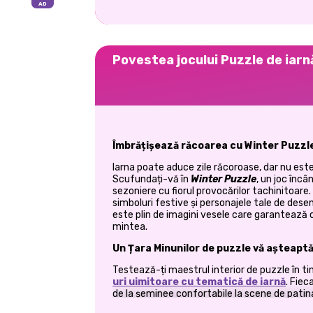
Povestea jocului Puzzle de iarn
Îmbrățișează răcoarea cu Winter Puzzl
Iarna poate aduce zile răcoroase, dar nu este
Scufundați-vă în
Winter Puzzle
, un joc înc
sezoniere cu fiorul provocărilor tachinitoare.
simboluri festive și personajele tale de des
este plin de imagini vesele care garantează că 
mintea.
Un Țara Minunilor de puzzle vă așteapt
Testează-ți maestrul interior de puzzle în ti
uri uimitoare cu tematică de iarnă
. Fiec
de la șeminee confortabile la scene de patinaj
Testați-vă abilitățile în timp ce reuniți ac