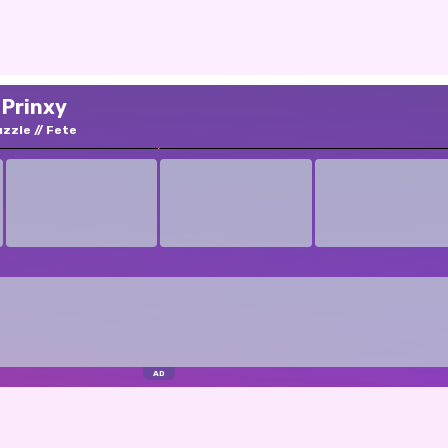
 Prinxy
uzzle
Fete