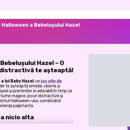
 Halloween a Bebelușului Hazel
Bebelușului Hazel – O
distractivă te așteaptă!
 a lui Baby Hazel
, un
joc plin de
nde te așteaptă emoție, râsete și
zel și prietenilor ei adorabili în timp ce
stume magice, jocuri distractive și
spiritul Halloween-ului, combinând
eriență palpitantă.
a nicio alta
rălucesc, fantomele chicotesc, iar Baby