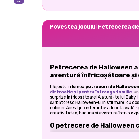
Povestea jocului Petrecerea de
Petrecerea de Halloween a 
aventură înfricoșătoare și 
Pășește în lumea
petrecerii de Halloween
distracție și pentru întreaga familie
, u
surprize înfricoșătoare! Alătură-te lui Baby Ha
sărbătoresc Halloween-ul în stil mare, cu co
dulciuri. Acest joc interactiv aduce la viață 
creativitatea, bucuria și aventura într-o exp
O petrecere de Halloween c
E din nou acea perioadă a anului, dovlecii st