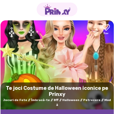
Te joci Costume de Halloween iconice pe
Prinxy
Jocuri de Fete
Îmbracă-te
Bff
Halloween
Petrecere
Mod
ă