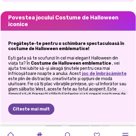
Povestea jocului Costume de Halloween
iconice
Pregătește-te pentru o schimbare spectaculoasă în
costume de Halloween emblematice!
Ești gata să te scufunzi în cel mai elegant Halloween din
viața ta? În
Costume de Halloween emblematice
, vei
ajuta trei iubite să-și aleagă ținutele pentru cea mai
înfricoșătoare noapte a anului. Acest
joc de îmbrăcăminte
este plin de distracție, creativitate și opțiuni de modă
uluitoare. Fie că îți plac vibrațiile prințese, șic-ul înfiorător sau
glam sălbatic West, aceste fete au totul acoperit. Este
timpul să-ți trezești stilistul interior și să creezi costume de
Halloween care să întoarcă capetele și poate chiar să cheme
câteva fantome. Să devenim înfricoșători, stilați și total
Citeste mai mult
emblematici!
Cum să joci Costume iconice de Halloween?
MODĂ
DE
ROMANTISM
MACHIAJ
TENDINȚE
FASHIONISTA
FESTIVALUL
PETRECEREA
MACHIAJUL
Jocul suprem de îmbrăcăminte de Halloween