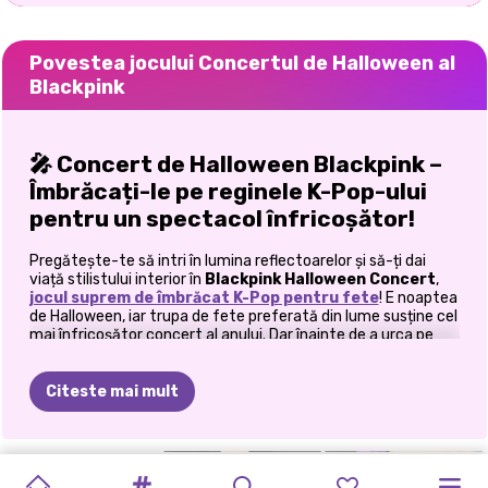
Povestea jocului Concertul de Halloween al
Blackpink
🎤
Concert de Halloween Blackpink –
Îmbrăcați-le pe reginele K-Pop-ului
pentru un spectacol înfricoșător!
Pregătește-te să intri în lumina reflectoarelor și să-ți dai
viață stilistului interior în
Blackpink Halloween Concert
,
jocul suprem de îmbrăcat K-Pop pentru fete
! E noaptea
de Halloween, iar trupa de fete preferată din lume susține cel
mai înfricoșător concert al anului. Dar înainte de a urca pe
scenă, este treaba ta să le ajuți să se aranjeze pentru
spectacolul lor de o frumusețe tulburătoare. 🎃✨
Citeste mai mult
👗
Îmbracă-le pe membrele Blackpink în ținute
înfricoșătoare și chic
MODĂ
DE
TURNEUL
VÂNĂTORII
AVENTURĂ
BLACKPINK
Alege-ți membrele preferate: Lisa, Jennie, Jisoo și Rosé și
BFF-URI
MACHIAJ
STUDIO
PRINȚESE
FASHIONISTA
ELLIE
transformă-le în icoane de Halloween! De la regine vampirițe