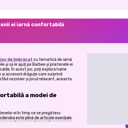
enii ei iarnă confortabilă
n
joc de îmbrăcat
cu tematică de iarnă
le și să le ajuți pe Barbee și prietenele ei
alde. În acest joc, poți explora haine
 și accesorii drăguțe care surprind
tilul sezonier și jocul relaxant, aceasta
ortabilă a modei de
etenelor ei în timp ce se pregătesc
arderoba este plină de articole esențiale
ne supradimensionate, eșarfe, cizme și
piese pentru a crea ținute de grup