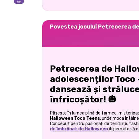
Povestea jocului Petrecerea de
Petrecerea de Hall
adolescenților Toco
dansează și străluceș
înfricoșător!
🎃
Pășește în lumea plină de farmec, misterioa
Halloween Toco Teens
, unde moda întâlneș
Conceput pentru pasionați de tendințe, fashi
de îmbrăcat de Halloween
îți permite să 
distracției înfricoșătoare și creativității nesf