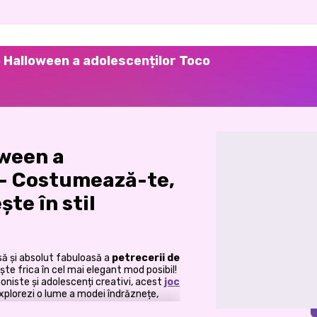
 Halloween a adolescenților Toco
oween a
 – Costumează-te,
te în stil
să și absolut fabuloasă a
petrecerii de
te frica în cel mai elegant mod posibil!
oniste și adolescenți creativi, acest
joc
explorezi o lume a modei îndrăznețe,
ârșite.