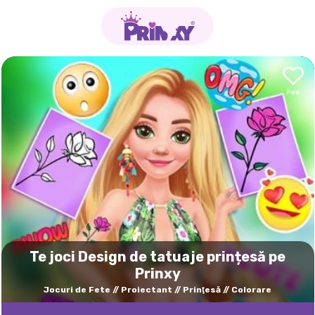
Te joci Design de tatuaje prințesă pe
Prinxy
Jocuri de Fete
Proiectant
Prinţesă
Colorare