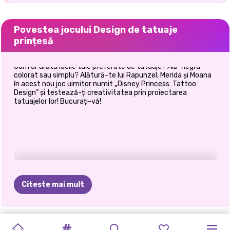
Povestea jocului Design de tatuaje
prințesă
Cum ar arăta ideile tale preferate de tatuaje? Alb-negru
colorat sau simplu? Alătură-te lui Rapunzel, Merida și Moana
în acest nou joc uimitor numit „Disney Princess: Tattoo
Design” și testează-ți creativitatea prin proiectarea
tatuajelor lor! Bucurați-vă!
Citeste mai mult
STRAWBERELLA
DECOR
FROZEN
CAKE
POP
TRANSFORMARE
SURPRIZA
FASHIONISTE:
PROASPĂT
ÎNAPOI
LA
PRINCESSES
SURORILE
DECORAREA